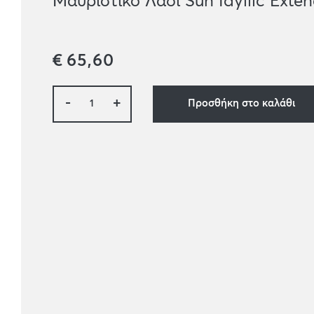
Μαυριστικό Λάδι Sun Idyllic Exte
€
65,60
-
+
Προσθήκη στο καλάθι