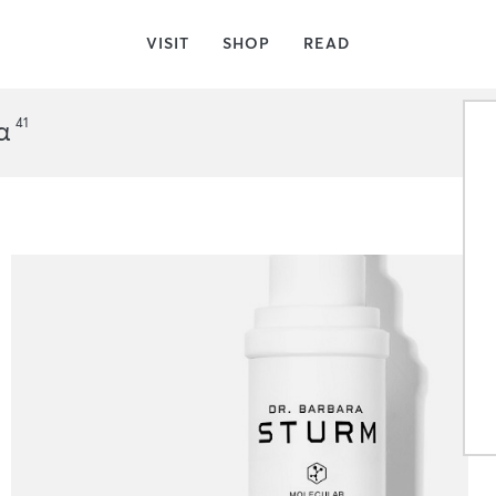
VISIT
SHOP
READ
41
α