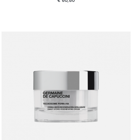
€
60,80