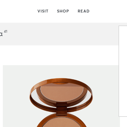
VISIT
SHOP
READ
41
α