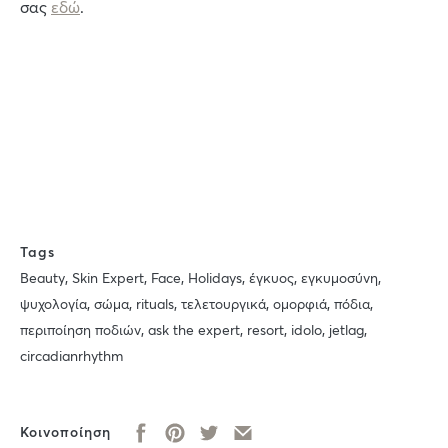
σας
εδώ
.
Tags
,
,
,
,
,
,
Beauty
Skin Expert
Face
Holidays
έγκυος
εγκυμοσύνη
,
,
,
,
,
,
ψυχολογία
σώμα
rituals
τελετουργικά
ομορφιά
πόδια
,
,
,
,
,
περιποίηση ποδιών
ask the expert
resort
idolo
jetlag
circadianrhythm
Κοινοποίηση